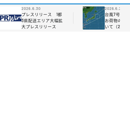
2026.6.30
2026.6.25
プレスリリース 1都
台風7号の影
3県配送エリア大幅拡
お荷物のお
大プレスリリース
いて（2026
日 9:00時点