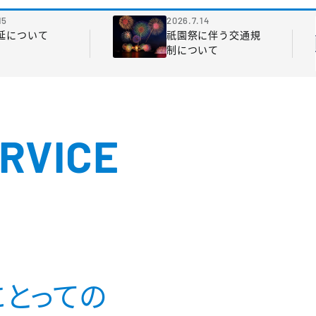
15
2026.7.14
延について
祇園祭に伴う交通規
制について
ERVICE
にとっての