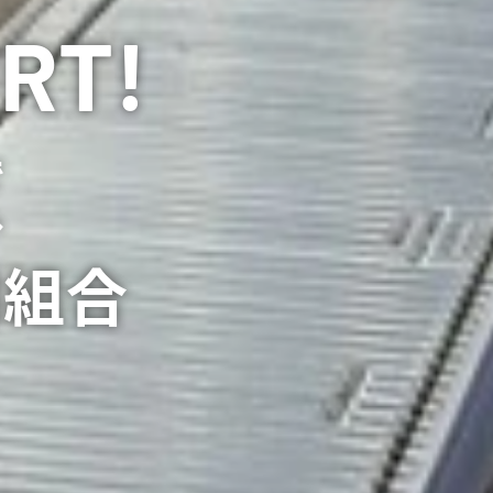
RT!
で
へ
同組合