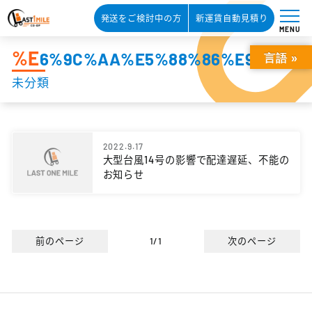
発送をご検討中の方
新運賃自動見積り
MENU
%E
6%9C%AA%E5%88%86%E9%A1%9
言語 »
未分類
2022.9.17
大型台風14号の影響で配達遅延、不能の
お知らせ
前のページ
1/1
次のページ