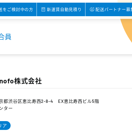
送をご検討中の方
新運賃自動見積り
配送パートナー募
組合員
onofo株式会社
京都渋谷区恵比寿西2-8-4 EX恵比寿西ビル5階
ンター
リア