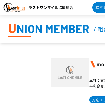
ラストワンマイル協同組合
発
U
NION MEMBER
/ 
m
本社：東
平和島セ
対応エ