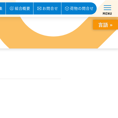
集
組合概要
お問合せ
荷物の問合せ
MENU
言語 »