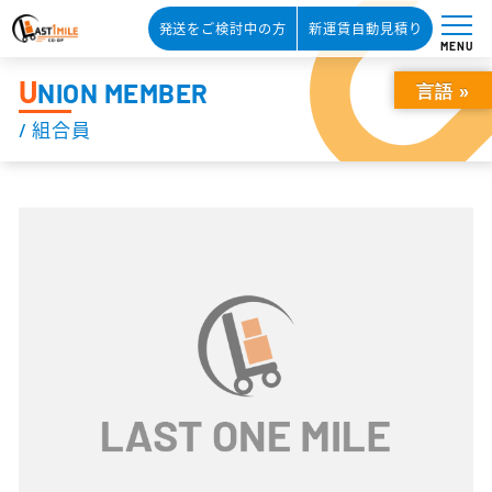
発送をご検討中の方
新運賃自動見積り
MENU
U
NION MEMBER
言語 »
/ 組合員