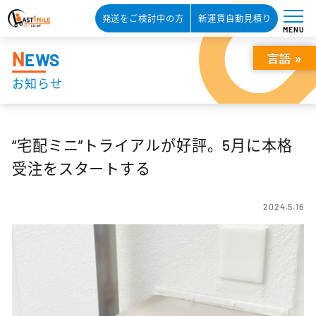
発送をご検討中の方
新運賃自動見積り
MENU
N
EWS
言語 »
お知らせ
“宅配ミニ”トライアルが好評。5月に本格
受注をスタートする
2024.5.16