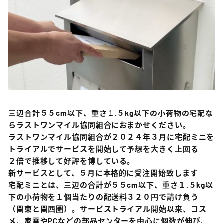
三辺合計５５cm以下、重さ１.５kg以下の小荷物の宅配な
らラストワンマイル協同組合におまかせください。
ラストワンマイル協同組合が２０２４年３月に宅配ミニを
トライアルでサービスを開始して予想を大きく上回る
２倍で推移して好評を博している。
新サービスとして、５月に本格的に受注開始致します
宅配ミニとは、三辺の合計が５５cm以下、重さ１.５kg以
下の小荷物を１個当たりの配送料３２０円で請け負う
（関東と関西圏）。サービストライアル開始以来、コス
メ、家電やPCなどの部品センターを中心に個数が伸び、