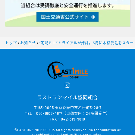
トップ
›
お知らせ
›
“宅配ミニ”トライアルが好評。5月に本格受注をスター
ラストワンマイル協同組合
〒183-0005 東京都府中市若松町3-28-7
TEL：050-1808-4817（自動案内：24時間受付）
FAX：042-319-9810
©LAST ONE MILE CO-OP. All rights reserved. No reproduction or
republication without written permission.