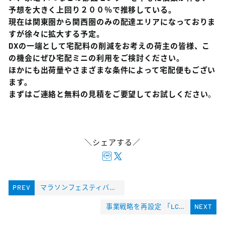
予想を大きく上回り２００％で推移している。
現在は関東圏から関西圏のみの配達エリアになっておりま
すが徐々に拡大する予定。
DXの一端として宅配料の削減をお考えの荷主の皆様、こ
の機会にぜひ宅配ミニの利用をご検討ください。
ほかにも出荷量やさまざまな条件によって宅配便もござい
ます。
まずはご連絡と無料の見積をご要望してお試しください
。
＼シェアする／
PREV
マラソンフェスティバルナゴヤ2024 交通規制について
事業戦略を再設定 「LCC 配送ソリューション」 を推進 〜荷主企業と運送会社の双⽅が喜ぶ独⾃のメニュー開発進める〜
NEXT