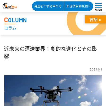
発送をご検討中の方
新運賃自動見積り
MENU
C
OLUMN
言語 »
コラム
近未来の運送業界：劇的な進化とその影
響
2024.9.1