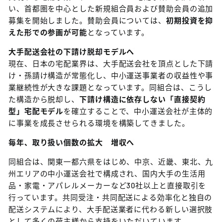
い、首都圏を中心とした新規組合員および賛助会員の追加
募集を開始しました。賛助会員については、
初期投資を抑
えた形での参画が可能
となっています。
大手配送会社の下請け脱却モデルへ
現在、日本の宅配業界は、大手配送会社を頂点とした下請
け・孫請け構造が常態化し、中小運送事業者の収益性や事
業継続性が大きな課題となっています。同組合は、こうし
た構造から脱却し、
下請け構造に依存しない「直接契約
型」宅配モデル
を確立することで、中小運送会社が主体的
に事業を成長させられる環境を構築してきました。
毎年、取り扱い個数の拡大 増収へ
同組合は、関東一都六県をはじめ、中京、近畿、東北、九
州エリアの中小運送会社で構成され、国内大手の生活用
品・家電・アパレルメーカーなど30社以上と直接取引を
行っています。共同受注・共同配送による効率化と独自の
配送システムにより、大手配送業者に代わる新しい選択肢
として多くの荷主様から支持をいただいています。