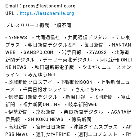
Email：press@lastonemile.org
URL：
https://lastonemile.org
プレスリリース掲載 *順不同
• 47NEWS • 共同通信社 • 共同通信デジタル • テレ東
プラス • 朝日新聞デジタル＆M • 毎日新聞 • MANTAN
WEB • SANSPO.COM • 岩手日報 • ZYAO22 • 北海道
新聞デジタル • デーリー東北デジタル • 河北新報 ONLI
NE NEWS • 秋田魁新報電子版 • やまがたニュースオン
ライン • みんゆうNet
• 茨城新聞クロスアイ • 下野新聞SOON • 上毛新聞ニュ
ース • 千葉日報オンライン • さんにちEye
• 信濃毎日新聞デジタル • 新潟日報 • 北國新聞 • 富山
新聞 • 福井新聞ONLINE • 岐阜新聞Web
• 伊勢新聞 • 京都新聞 • 奈良新聞デジタル • AGARA紀
伊民報 • SHIKOKU NEWS • 徳島新聞
• 高知新聞 • 宮崎日日新聞 • 沖縄タイムスプラス • AF
PBB News • 週刊女性PRIME • 週刊エコノミスト • FM