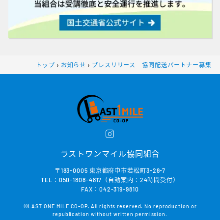
トップ
›
お知らせ
›
プレスリリース 協同配送パートナー募集
ラストワンマイル協同組合
〒183-0005 東京都府中市若松町3-28-7
TEL：050-1808-4817（自動案内：24時間受付）
FAX：042-319-9810
©LAST ONE MILE CO-OP. All rights reserved. No reproduction or
republication without written permission.