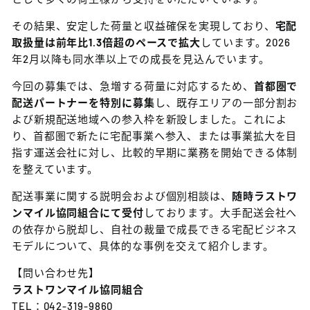
その結果、安定した荷量と収益確保を実現しており、
宅配
取扱量は前年比1.3倍超のペースで拡大
しています。2026
年2月以降も同水準以上での成長を見込んでいます。
今回の募集では、急増する荷量に対応するため、
首都圏で
配送パートナーを特別に募集
し、既存エリアの一部分割お
よび新規配送地域への参入枠を新設しました。これによ
り、首都圏で新たに宅配事業へ参入、または事業拡大を目
指す運送会社に対し、比較的早期に業務を開始できる体制
を整えています。
配送事業に関する説明会および個別相談は、
随時ラストワ
ンマイル協同組合にて受付
しております。大手配送会社へ
の依存から脱却し、自社の裁量で成長できる宅配ビジネス
モデルについて、具体的な事例を交えて紹介します。
【問い合わせ先】
ラストワンマイル協同組合
TEL：042-319-9860