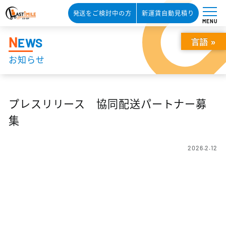
発送をご検討中の方
新運賃自動見積り
MENU
N
EWS
言語 »
お知らせ
プレスリリース 協同配送パートナー募
集
2026.2.12