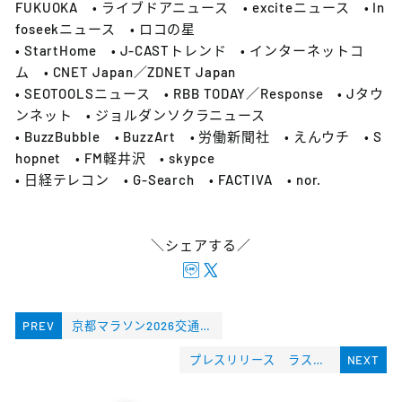
FUKUOKA • ライブドアニュース • exciteニュース • In
foseekニュース • ロコの星
• StartHome • J-CASTトレンド • インターネットコ
ム • CNET Japan／ZDNET Japan
• SEOTOOLSニュース • RBB TODAY／Response • Jタウ
ンネット • ジョルダンソクラニュース
• BuzzBubble • BuzzArt • 労働新聞社 • えんウチ • S
hopnet • FM軽井沢 • skypce
• 日経テレコン • G-Search • FACTIVA • nor.
＼シェアする／
PREV
京都マラソン2026交通規制について
プレスリリース ラストワンマイル協同組合と近畿配送サービス株式会社が相互配送委託契約を締結
NEXT