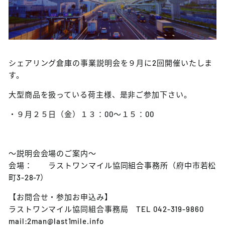
シェアリング倉庫の事業説明会を
９
月に
2
回開催いたしま
す。
大型商品を扱っている荷主様、是非ご参加下さい。
・
９
月２５日（金）
１３
：
00
～
１５
：
00
～説明会会場のご案内～
会場： ラストワンマイル協同組合事務所（府中市若松
町
3-28-7
）
【お問合せ・参加お申込み】
ラストワンマイル協同組合事務局
TEL 042-319-9860
mail:2man@last1mile.info