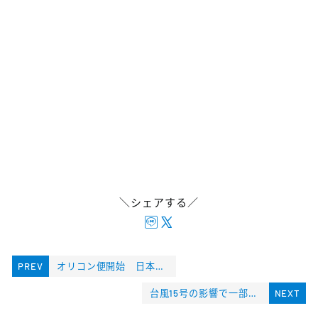
＼シェアする／
PREV
オリコン便開始 日本流通新聞掲載2019.8.5
台風15号の影響で一部地域で配達の延着について
NEXT