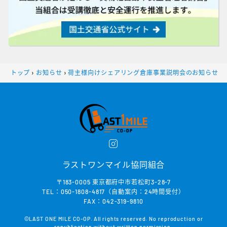
トップ
›
お知らせ
›
荷主様向けシェアリング倉庫事業説明会のお知らせ
ラストワンマイル協同組合
〒183-0005 東京都府中市若松町3-28-7
TEL：050-1808-4817（自動案内：24時間受付）
FAX：042-319-9810
©LAST ONE MILE CO-OP. All rights reserved. No reproduction or
republication without written permission.