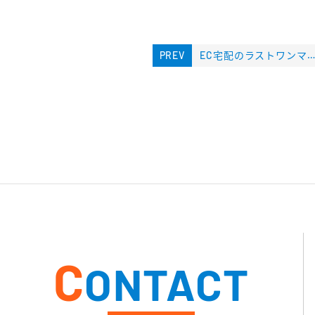
PREV
EC宅配のラストワンマイル協同組合から、「コラボビジネス構築プロジェクト事業部」開設のご案内
C
ONTACT