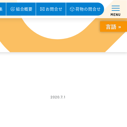
集
組合概要
お問合せ
荷物の問合せ
MENU
言語 »
2020.7.1