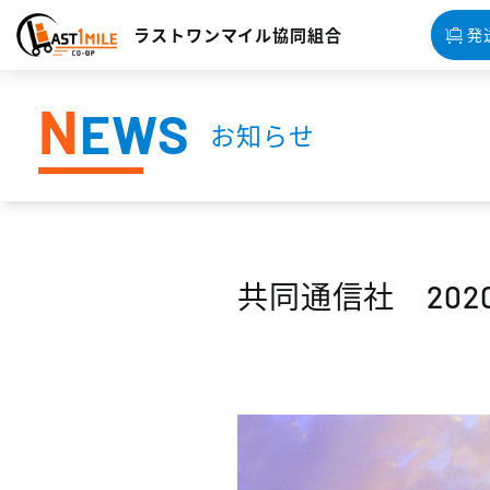
ラストワンマイル協同組合
発
N
EWS
お知らせ
共同通信社 2020.