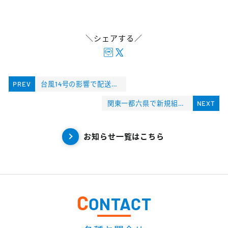
＼シェアする／
PREV
台風14号の影響で配送遅延のご連絡
関東一都六県で新規組合員を募ります。(ドリームニュース掲載）
NEXT
お知らせ一覧はこちら
C
ONTACT