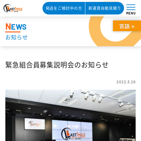
発送をご検討中の方
新運賃自動見積り
MENU
N
EWS
言語 »
お知らせ
緊急組合員募集説明会のお知らせ
2022.3.26