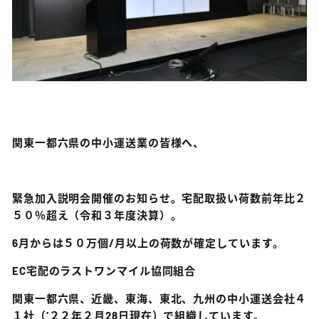
関東一都六県の中小運送業の皆様へ、
緊急加入説明会開催のお知らせ。宅配取扱い荷数前年比２
５０％超え（令和３年度決算）。
6月からは５０万個/月以上の荷数が確定しています。
EC宅配のラストワンマイル協同組合
関東一都六県、近畿、東海、東北、九州の中小運送会社４
１社（‘２２年２月28日現在）で組織しています。