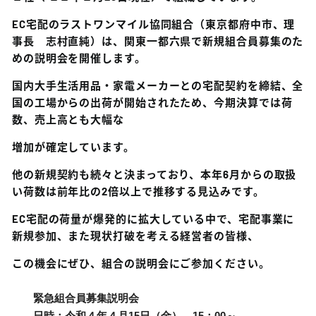
EC宅配のラストワンマイル協同組合
（東京都府中市、理
事長 志村直純）は、関東一都六県で新規組合員募集のた
めの説明会を開催します。
国内大手生活用品・家電メーカーとの宅配契約を締結、全
国の工場からの出荷が開始されたため、今期決算では荷
数、売上高とも大幅な
増加が確定しています。
他の新規契約も続々と決まっており、本年6月からの取扱
い荷数は前年比の2倍以上で推移する見込みです。
EC
宅配の荷量が爆発的に拡大している中で、宅配事業に
新規参加、また現状打破を考える経営者の皆様、
この機会にぜひ、組合の説明会にご参加ください。
緊急組合員募集説明会
日時：令和４年４月15日（金） 15：00～