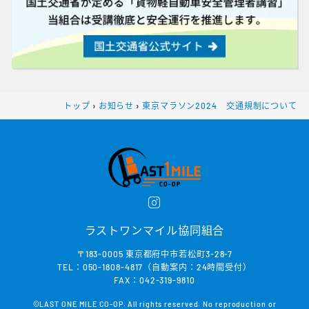
トップ
›
お知らせ
›
東京マラソン2024 交通規制について
ラストワンマイル協同組合
〒183-0005 東京都府中市若松町3-28-7
TEL：050-1808-4817（自動案内：24時間受付）
FAX：042-319-9810
©LAST ONE MILE CO-OP. All rights reserved. No reproduction or